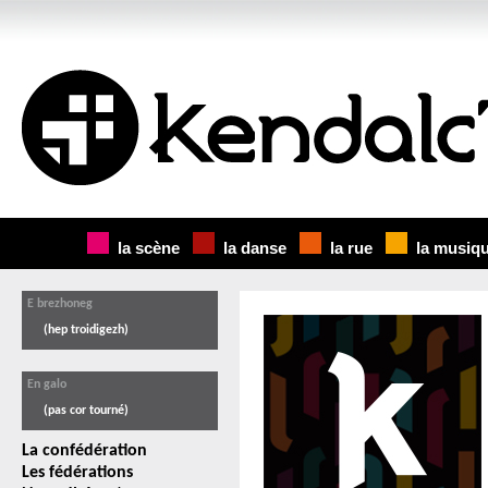
la scène
la danse
la rue
la musiq
E brezhoneg
(hep troidigezh)
En galo
(pas cor tourné)
La confédération
Les fédérations