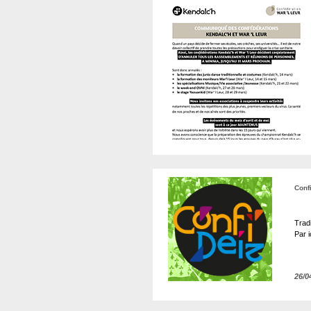
Conf
Tradi
Par i
26/0