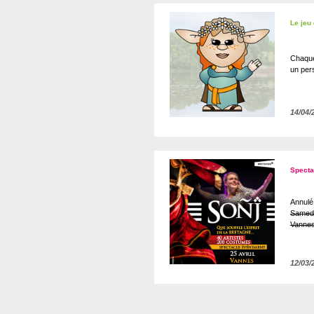
Le jeu
Chaque
un per
14/04/
Specta
Annulé
Samedi 
Vanne
12/03/